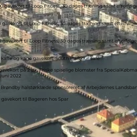
00 gavekort til Loop Fitness, 30 dages træning samt efterfølg
 gavekort til Loop Fitness, 30 dages træning samt efterfølge
0 gavekort til Loop Fitness, 30 dages træning samt efterfølge
0 kaffe og kage gavekort, South Harbour café
0 gavekort på 2 pk. Friske spiselige blomster fra SpecialKøbm
 juni 2022
0 Brøndby halstørklæde sponsoreret af Arbejdernes Landsba
0 gavekort til Bageren hos Spar