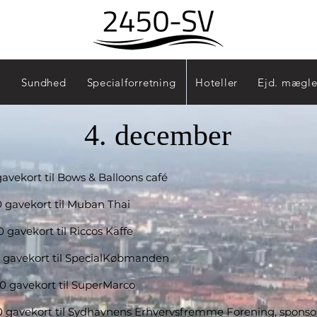
Sydhavn - 2450
Sundhed
Specialforretning
Hoteller
Ejd. mægle
4. december
avekort til Bows & Balloons café
0 gavekort til Muban Thai
0 gavekort til Riccos Kaffe
0 gavekort til SpecialKøbmanden
00 gavekort til SuperMarco
0 gavekort til Sydhavnens Erhvervsfremme Forening, sponsor