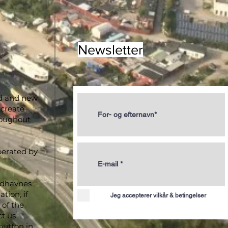
Newsletter
ld and new
 create
roughout
perated by
ydhavnes
tion, if
Jeg accepterer vilkår & betingelser
of the
ct us
button in