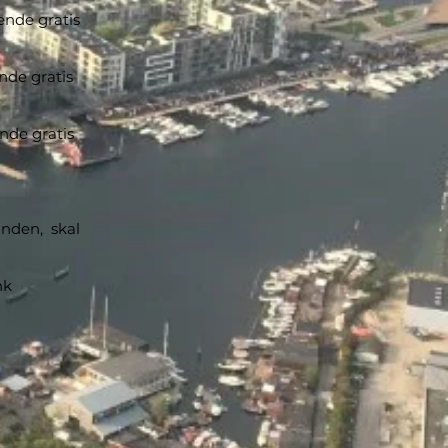
ende gratis
nde gratis
nde gratis
anden, skal
nk