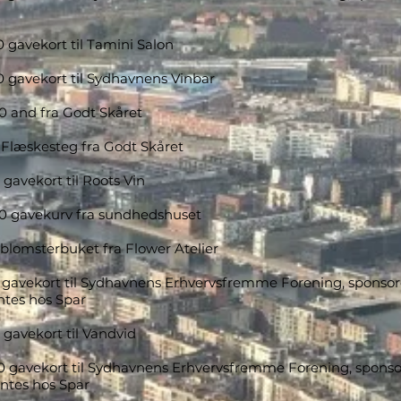
0 gavekort til Tamini Salon
0 gavekort til Sydhavnens Vinbar
0 and fra Godt Skåret
 Flæskesteg fra Godt Skåret
0 gavekort til Roots Vin
00 gavekurv fra sundhedshuset
 blomsterbuket fra Flower Atelier
0 gavekort til Sydhavnens Erhvervsfremme Forening, sponsor
ntes hos Spar
 gavekort til Vandvid
0 gavekort til Sydhavnens Erhvervsfremme Forening, sponso
entes hos Spar