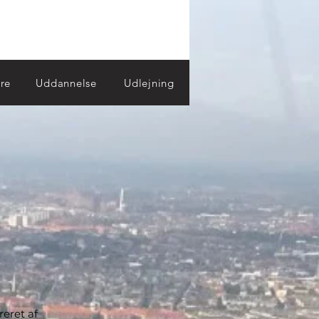
re
Uddannelse
Udlejning
eret af