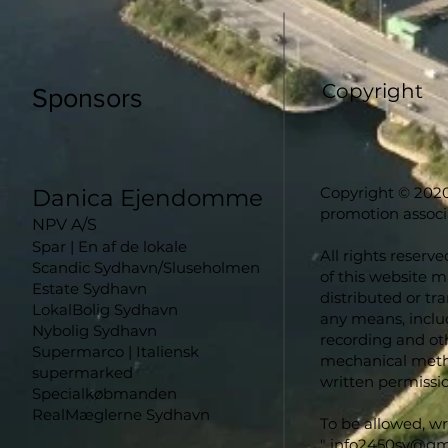
Copyright
Sponsors
Copyright © 2020
Danica Ejendomme
promotion associ
NPV A/S
Spar | En af de lokale
All rights reserve
Scandic Sydhavn/Sluseholmen
of this website 
Estate Sydhavn
distributed or tr
LokalBolig Sydhavn
any means, inclu
Nybolig Sydhavn
recording and oth
Supermarco | Italiensk
mechanical metho
supermarked
written permissio
Specialkøbmanden
RealMæglerne Sydhavn
To be allowed, wr
"
info2450sv@gm