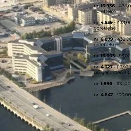
nr.
16.936
- 438,
oprettelse
nr.
4.559
- 438,00
oprettelse
nr.
6.879
- 438,0
oprettelse
nr.
16.603
- 93,0
nr.
4.327
- 119,9
bruges inden 30.
nr.
1.696
- 100,0
nr.
4.647
- 100,0