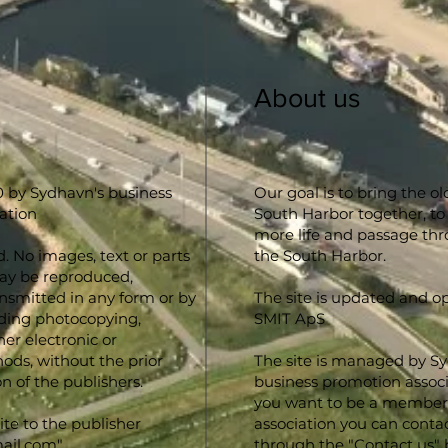
About us
 by Sydhavn's business
Our goal is to bring the o
ation
South Harbor together, to
more life and passage th
d. No images, text or parts
the South Harbor.
may be reproduced,
ansmitted in any form or by
The site is updated and o
ding photocopying,
SMIT ApS
er electronic or
ds, without the prior
The site is managed by S
n of the publishers.
business promotion associa
you want to be a member 
ite to the publisher
association you can conta
ail.com
".
through the "Contact us" 