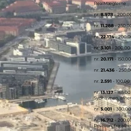
RealMæglerne
nr.
8.978
- 200,0
nr.
11.288
- 250,0
nr.
22.174
- 200,0
nr.
3.101
- 200,00
nr.
20.171
- 150,0
nr.
21.436
- 250,
nr.
2.591
- 100,00
nr.
13.137
- 165,0
Sydhavnen, afhe
nr.
5.001
- 300,00
nr.
16.712
- 200,0
Revision, fra afh