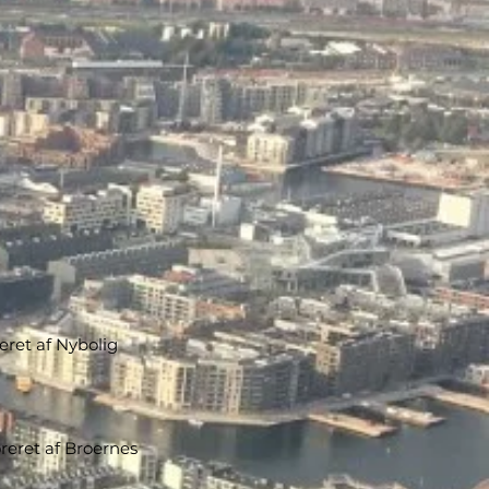
eret af Nybolig
reret af Broernes